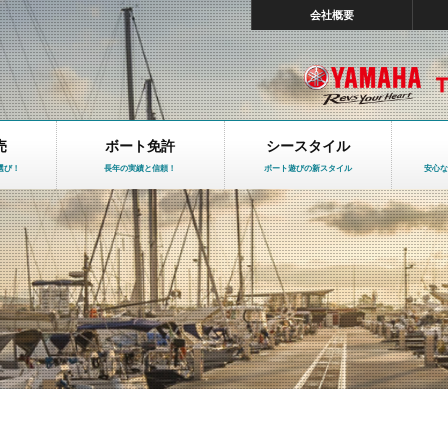
会社概要
売
ボート免許
シースタイル
選び！
長年の実績と信頼！
ボート遊びの新スタイル
安心な