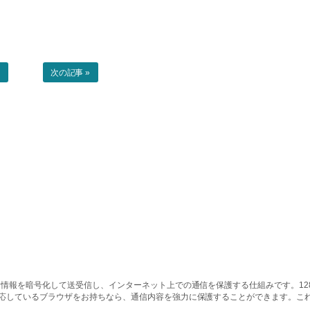
事
次の記事 »
情報を暗号化して送受信し、インターネット上での通信を保護する仕組みです。128ビッ
対応しているブラウザをお持ちなら、通信内容を強力に保護することができます。こ