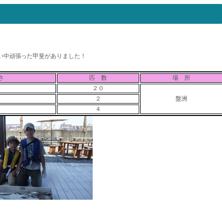
い中頑張った甲斐がありました！
さ
匹 数
場 所
２０
２
盤洲
４