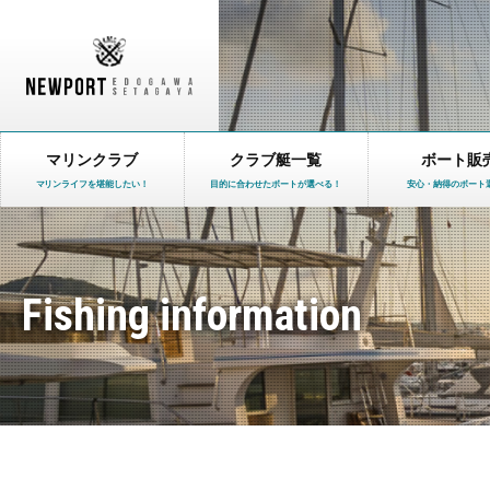
マリンクラブ
クラブ艇一覧
ボート販
マリンライフを堪能したい！
目的に合わせたボートが選べる！
安心・納得のボート
Fishing information