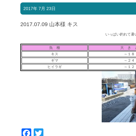
2017年 7月 23日
2017.07.09 山本様 キス
いっぱい釣れて暑
魚 種
大 き 
キス
～１８
ギマ
～２４
ヒイラギ
～１２
Facebook
Twitter