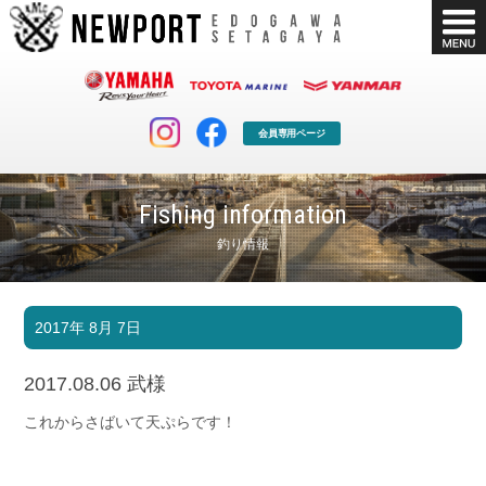
会員専用ページ
Fishing information
釣り情報
マリンクラブ
ボート販売
2017年 8月 7日
マリンライフを堪能したい！
安心・納得のボート選び！
ボート免許
シースタイル
2017.08.06 武様
長年の実績と信頼！
Sea-Style
これからさばいて天ぷらです！
店舗情報
公式ブログ
Shop Info.
Blog