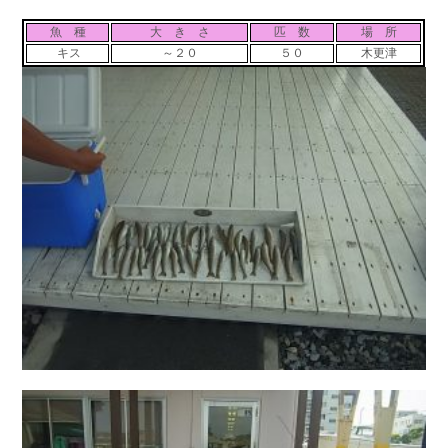
お問い合わせ
会社概要
魚 種
大 き さ
匹 数
場 所
Contact us
Company
キス
～２０
５０
木更津
採用情報
リンク集
Recruit
Link