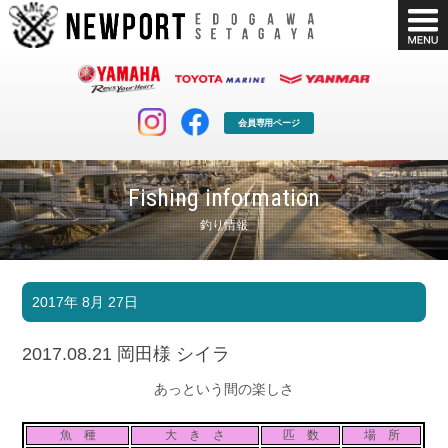
会員専用ページ
Fishing information
釣り情報
マリンクラブ
ボート販売
2017年 8月 27日
マリンライフを堪能したい！
安心・納得のボート選び！
ボート免許
シースタイル
2017.08.21 岡田様 シイラ
長年の実績と信頼！
Sea-Style
あっという間の楽しさ
店舗情報
公式ブログ
Shop Info.
Blog
魚 種
大 き さ
匹 数
場 所