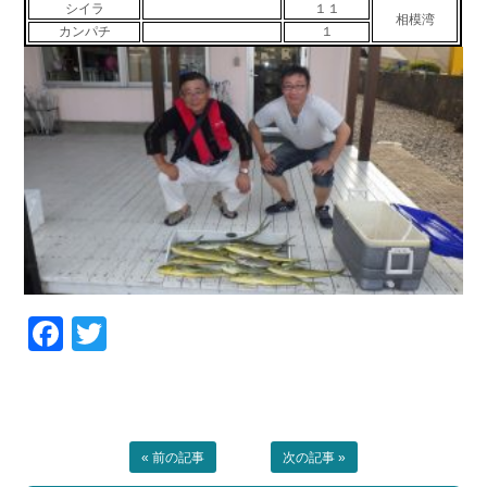
シイラ
１１
相模湾
お問い合わせ
会社概要
カンパチ
１
Contact us
Company
採用情報
リンク集
Recruit
Link
Facebook
Twitter
« 前の記事
次の記事 »