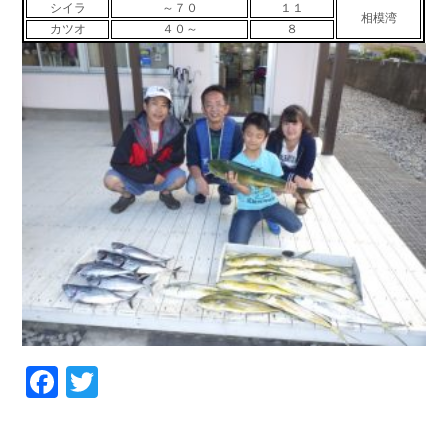
シイラ
～７０
１１
相模湾
お問い合わせ
会社概要
カツオ
４０～
８
Contact us
Company
採用情報
リンク集
Recruit
Link
Facebook
Twitter