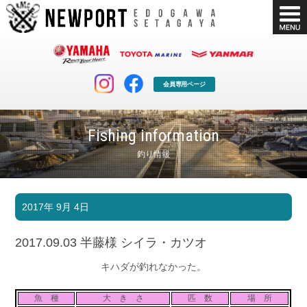
会員専用ページ
Fishing information
釣り情報
マリンクラブ
ボート販売
2017年 9月 4日
マリンライフを堪能したい！
安心・納得のボート選び！
ボート免許
シースタイル
2017.09.03 半藤様 シイラ・カツオ
長年の実績と信頼！
Sea-Style
キハダが釣れなかった。
店舗情報
公式ブログ
Shop Info.
Blog
魚 種
大 き さ
匹 数
場 所