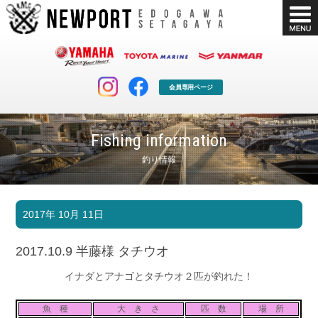
会員専用ページ
Fishing information
釣り情報
マリンクラブ
ボート販売
2017年 10月 11日
マリンライフを堪能したい！
安心・納得のボート選び！
ボート免許
シースタイル
2017.10.9 半藤様 タチウオ
長年の実績と信頼！
Sea-Style
イナダとアナゴとタチウオ２匹が釣れた！
店舗情報
公式ブログ
Shop Info.
Blog
魚 種
大 き さ
匹 数
場 所