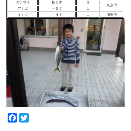
タチウオ
指５本
２
東京湾
お問い合わせ
会社概要
アナゴ
～５５
１
Contact us
Company
イナダ
～４３
１
浦安沖
採用情報
リンク集
Recruit
Link
Facebook
Twitter