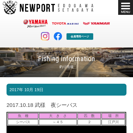
会員専用ページ
Fishing information
釣り情報
マリンクラブ
ボート販売
2017年 10月 19日
マリンライフを堪能したい！
安心・納得のボート選び！
ボート免許
シースタイル
2017.10.18 武様 夜シーバス
長年の実績と信頼！
Sea-Style
魚 種
大 き さ
匹 数
場 所
店舗情報
公式ブログ
シーバス
～４５
２
江戸川
Shop Info.
Blog