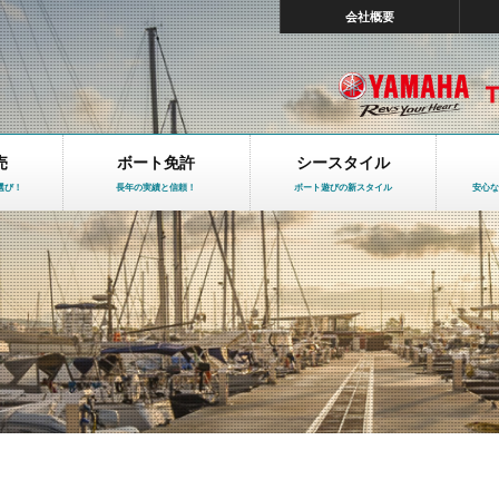
会社概要
売
ボート免許
シースタイル
選び！
長年の実績と信頼！
ボート遊びの新スタイル
安心な