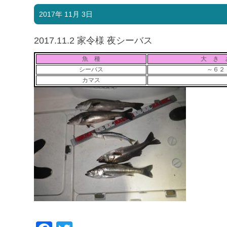
2017年 11月 3日
2017.11.2 家令様 夜シーバス
魚 種
大 き 
シーバス
～６２
カマス