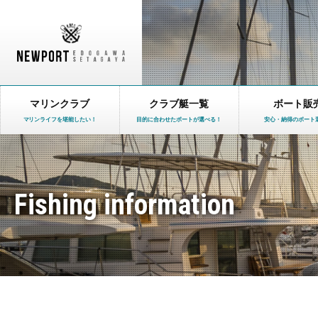
マリンクラブ
クラブ艇一覧
ボート販
マリンライフを堪能したい！
目的に合わせたボートが選べる！
安心・納得のボート
Fishing information