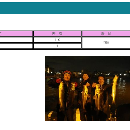
さ
匹 数
場 所
１０
羽田
１