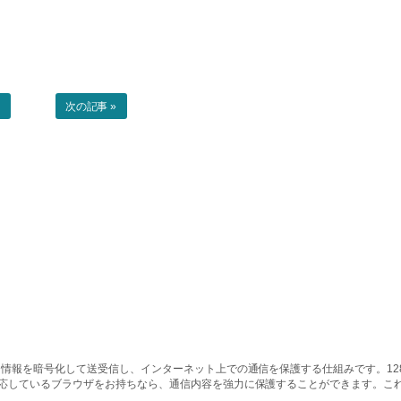
事
次の記事 »
情報を暗号化して送受信し、インターネット上での通信を保護する仕組みです。128ビッ
対応しているブラウザをお持ちなら、通信内容を強力に保護することができます。こ