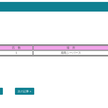
匹 数
場 所
１
扇島シーバース
事
次の記事 »