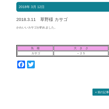
2018年 3月 12日
2018.3.11 草野様 カサゴ
かわいいカサゴが釣れました。
魚 種
大 き さ
カサゴ
～２５
Facebook
Twitter
« 前の記