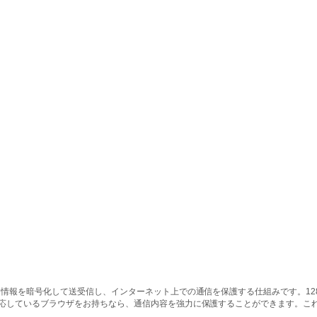
情報を暗号化して送受信し、インターネット上での通信を保護する仕組みです。128ビッ
対応しているブラウザをお持ちなら、通信内容を強力に保護することができます。こ