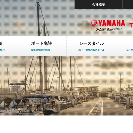
会社概要
売
ボート免許
シースタイル
選び！
長年の実績と信頼！
ボート遊びの新スタイル
安心な