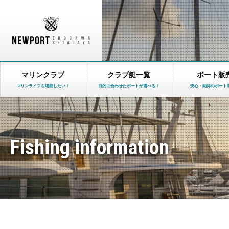
マリンクラブ
クラブ艇一覧
ボート販
マリンライフを堪能したい！
目的に合わせたボートが選べる！
安心・納得のボート
Fishing information