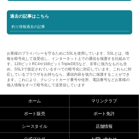
過去の記事はこちら
釣り情報過去の記事
お客様のプライバシーを守るためにSSLを使用しています。SSLとは、情
報を暗号化して送受信し、インターネット上での通信を保護する仕組みで
す。128ビットRC4や168ビットTripleDESなど、非常に強力なものも含
め、SSL3で規定されているすべての暗号化に対応しています。これらに対
応しているブラウザをお持ちなら、通信内容を強力に保護することができ
ます。これにより、クレジットカード番号や住所、電話番号などお客様の
個人情報をすべて暗号化して送受信しています
ホーム
マリンクラブ
ボート販売
ボート免許
シースタイル
店舗情報