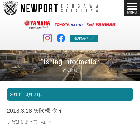
会員専用ページ
Fishing information
釣り情報
マリンクラブ
ボート販売
2018年 3月 21日
マリンライフを堪能したい！
安心・納得のボート選び！
ボート免許
シースタイル
2018.3.18 矢吹様 タイ
長年の実績と信頼！
Sea-Style
まだはじまっていない…
店舗情報
公式ブログ
Shop Info.
Blog