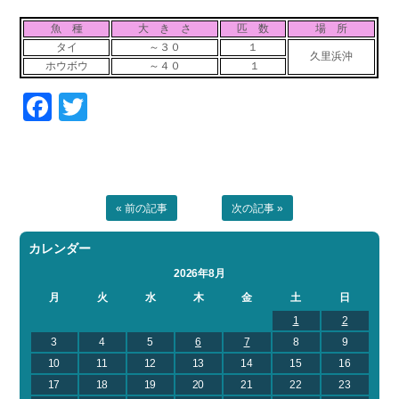
お問い合わせ
会社概要
魚 種
大 き さ
匹 数
場 所
Contact us
Company
タイ
～３０
１
久里浜沖
ホウボウ
～４０
１
採用情報
リンク集
Recruit
Link
Facebook
Twitter
« 前の記事
次の記事 »
カレンダー
2026年8月
月
火
水
木
金
土
日
1
2
3
4
5
6
7
8
9
10
11
12
13
14
15
16
17
18
19
20
21
22
23