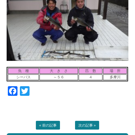
お問い合わせ
会社概要
Contact us
Company
採用情報
リンク集
Recruit
Link
魚 種
大 き さ
匹 数
場 所
シーバス
～５６
４
多摩川
Facebook
Twitter
« 前の記事
次の記事 »