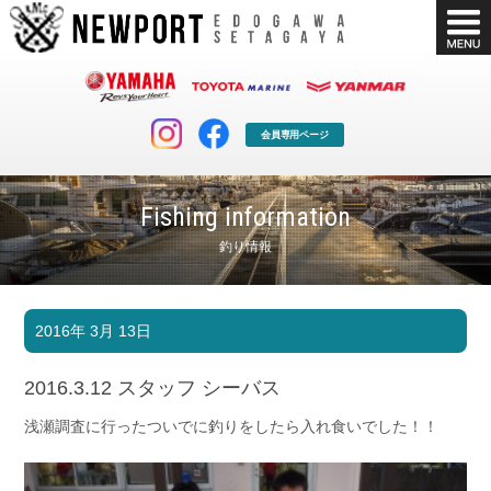
会員専用ページ
Fishing information
釣り情報
マリンクラブ
ボート販売
2016年 3月 13日
マリンライフを堪能したい！
安心・納得のボート選び！
ボート免許
シースタイル
2016.3.12 スタッフ シーバス
長年の実績と信頼！
Sea-Style
浅瀬調査に行ったついでに釣りをしたら入れ食いでした！！
店舗情報
公式ブログ
Shop Info.
Blog