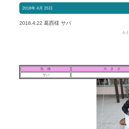
2018年 4月 25日
2018.4.22 葛西様 サバ
た
魚 種
大 き さ
サバ