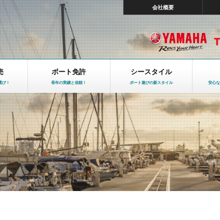
会社概要
売
ボート免許
シースタイル
選び！
長年の実績と信頼！
ボート遊びの新スタイル
安心な