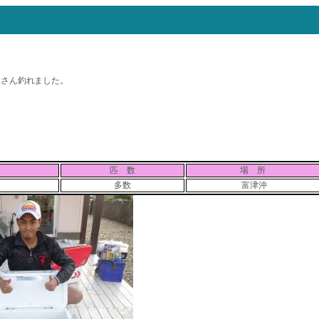
くさん釣れました。
匹 数
場 所
多数
富津沖