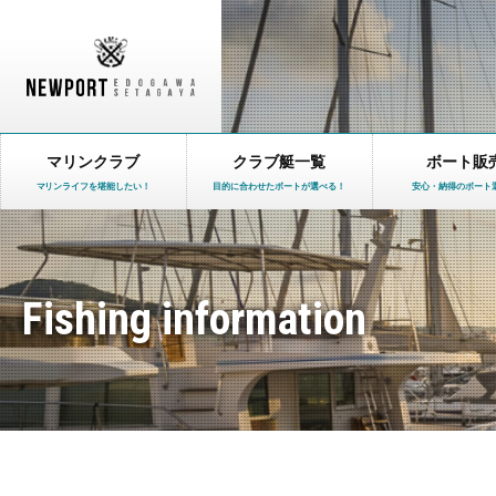
マリンクラブ
クラブ艇一覧
ボート販
マリンライフを堪能したい！
目的に合わせたボートが選べる！
安心・納得のボート
Fishing information