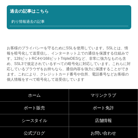
過去の記事はこちら
釣り情報過去の記事
お客様のプライバシーを守るためにSSLを使用しています。SSLとは、情
報を暗号化して送受信し、インターネット上での通信を保護する仕組みで
す。128ビットRC4や168ビットTripleDESなど、非常に強力なものも含
め、SSL3で規定されているすべての暗号化に対応しています。これらに対
応しているブラウザをお持ちなら、通信内容を強力に保護することができ
ます。これにより、クレジットカード番号や住所、電話番号などお客様の
個人情報をすべて暗号化して送受信しています
ホーム
マリンクラブ
ボート販売
ボート免許
シースタイル
店舗情報
公式ブログ
お問い合わせ