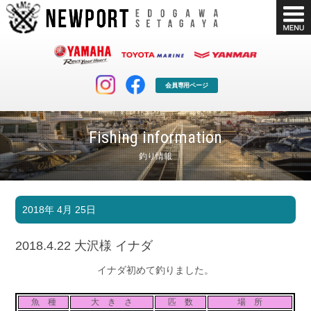
会員専用ページ
Fishing information
釣り情報
マリンクラブ
ボート販売
2018年 4月 25日
マリンライフを堪能したい！
安心・納得のボート選び！
ボート免許
シースタイル
2018.4.22 大沢様 イナダ
長年の実績と信頼！
Sea-Style
イナダ初めて釣りました。
店舗情報
公式ブログ
Shop Info.
Blog
魚 種
大 き さ
匹 数
場 所