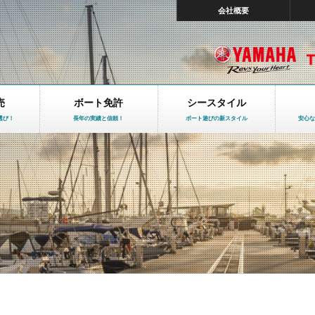
会社概要
売
ボート免許
シースタイル
選び！
長年の実績と信頼！
ボート遊びの新スタイル
安心な