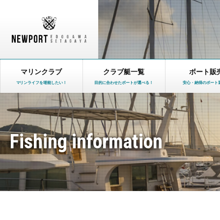
マリンクラブ
クラブ艇一覧
ボート販
マリンライフを堪能したい！
目的に合わせたボートが選べる！
安心・納得のボート
Fishing information