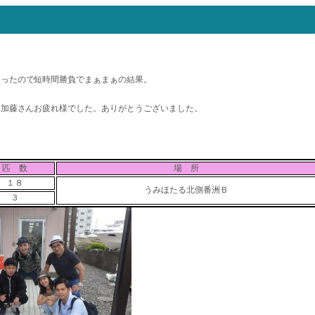
あったので短時間勝負でまぁまぁの結果。
。加藤さんお疲れ様でした。ありがとうございました。
匹 数
場 所
１８
うみほたる北側番洲Ｂ
３