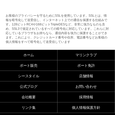
お客様のプライバシーを守るためにSSLを使用しています。SSLとは、情
報を暗号化して送受信し、インターネット上での通信を保護する仕組みで
す。128ビットRC4や168ビットTripleDESなど、非常に強力なものも含
め、SSL3で規定されているすべての暗号化に対応しています。これらに対
応しているブラウザをお持ちなら、通信内容を強力に保護することができ
ます。これにより、クレジットカード番号や住所、電話番号などお客様の
個人情報をすべて暗号化して送受信しています
ホーム
マリンクラブ
ボート販売
ボート免許
シースタイル
店舗情報
公式ブログ
お問い合わせ
会社概要
採用情報
リンク集
個人情報保護方針