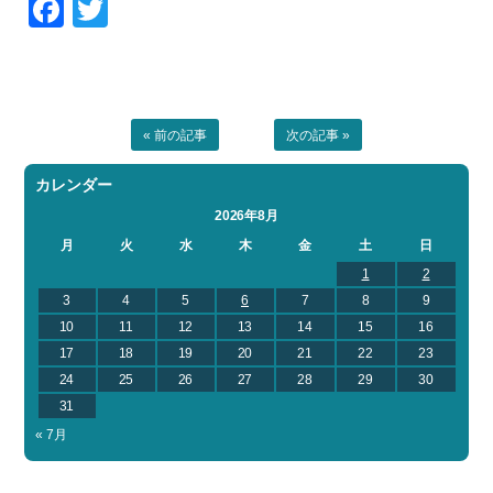
Facebook
Twitter
お問い合わせ
会社概要
Contact us
Company
採用情報
リンク集
Recruit
Link
« 前の記事
次の記事 »
カレンダー
2026年8月
月
火
水
木
金
土
日
1
2
3
4
5
6
7
8
9
10
11
12
13
14
15
16
17
18
19
20
21
22
23
24
25
26
27
28
29
30
31
« 7月