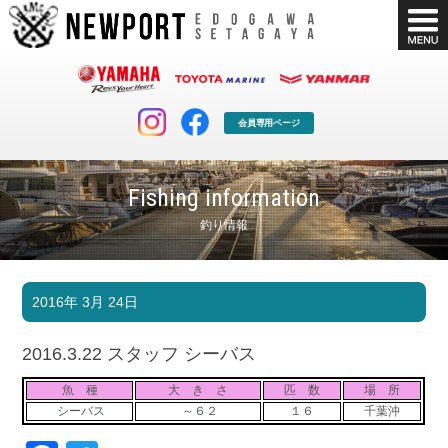
会員専用ページ
Fishing information
釣り情報
マリンクラブ
ボート販売
2016年 3月 24日
マリンライフを堪能したい！
安心・納得のボート選び！
ボート免許
シースタイル
2016.3.22 スタッフ シーバス
長年の実績と信頼！
Sea-Style
魚 種
大 き さ
匹 数
場 所
店舗情報
公式ブログ
シーバス
～６２
１６
千葉沖
Shop Info.
Blog