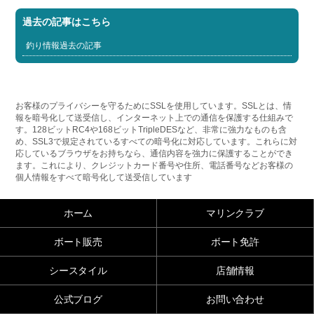
過去の記事はこちら
釣り情報過去の記事
お客様のプライバシーを守るためにSSLを使用しています。SSLとは、情
報を暗号化して送受信し、インターネット上での通信を保護する仕組みで
す。128ビットRC4や168ビットTripleDESなど、非常に強力なものも含
め、SSL3で規定されているすべての暗号化に対応しています。これらに対
応しているブラウザをお持ちなら、通信内容を強力に保護することができ
ます。これにより、クレジットカード番号や住所、電話番号などお客様の
個人情報をすべて暗号化して送受信しています
ホーム
マリンクラブ
ボート販売
ボート免許
シースタイル
店舗情報
公式ブログ
お問い合わせ