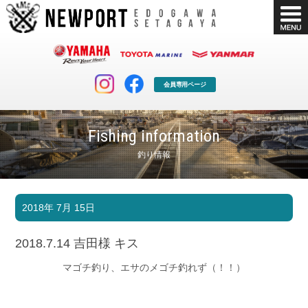
会員専用ページ
Fishing information
釣り情報
マリンクラブ
ボート販売
2018年 7月 15日
マリンライフを堪能したい！
安心・納得のボート選び！
ボート免許
シースタイル
2018.7.14 吉田様 キス
長年の実績と信頼！
Sea-Style
マゴチ釣り、エサのメゴチ釣れず（！！）
店舗情報
公式ブログ
Shop Info.
Blog