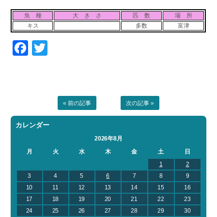
お問い合わせ
会社概要
魚 種
大 き さ
匹 数
場 所
Contact us
Company
キス
多数
富津
採用情報
リンク集
Facebook
Twitter
Recruit
Link
« 前の記事
次の記事 »
カレンダー
2026年8月
月
火
水
木
金
土
日
1
2
3
4
5
6
7
8
9
10
11
12
13
14
15
16
17
18
19
20
21
22
23
24
25
26
27
28
29
30