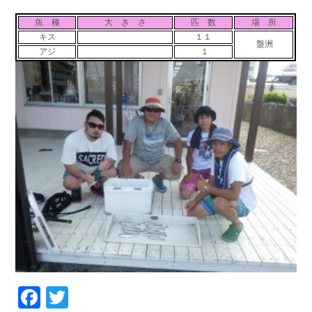
お問い合わせ
会社概要
魚 種
大 き さ
匹 数
場 所
Contact us
Company
キス
１１
盤洲
アジ
１
採用情報
リンク集
Recruit
Link
Facebook
Twitter