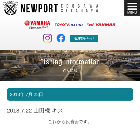
会員専用ページ
Fishing information
釣り情報
マリンクラブ
ボート販売
2018年 7月 23日
マリンライフを堪能したい！
安心・納得のボート選び！
ボート免許
シースタイル
2018.7.22 山田様 キス
長年の実績と信頼！
Sea-Style
これから反省会です。
店舗情報
公式ブログ
Shop Info.
Blog