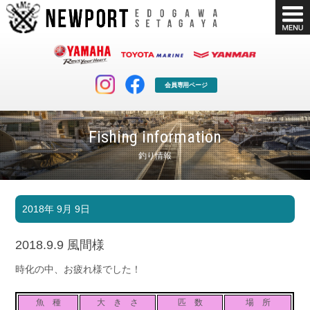
会員専用ページ
Fishing information
釣り情報
マリンクラブ
ボート販売
2018年 9月 9日
マリンライフを堪能したい！
安心・納得のボート選び！
ボート免許
シースタイル
2018.9.9 風間様
長年の実績と信頼！
Sea-Style
時化の中、お疲れ様でした！
店舗情報
公式ブログ
Shop Info.
Blog
魚 種
大 き さ
匹 数
場 所