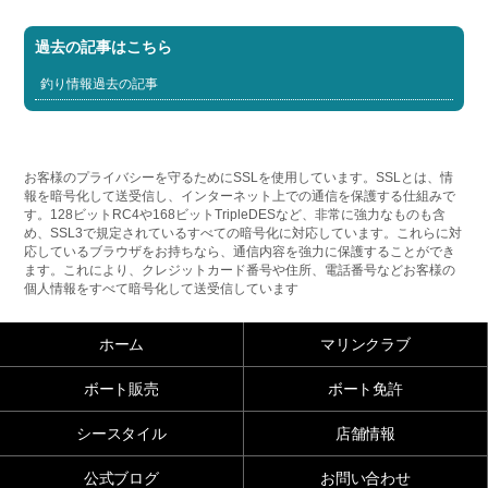
過去の記事はこちら
釣り情報過去の記事
お客様のプライバシーを守るためにSSLを使用しています。SSLとは、情
報を暗号化して送受信し、インターネット上での通信を保護する仕組みで
す。128ビットRC4や168ビットTripleDESなど、非常に強力なものも含
め、SSL3で規定されているすべての暗号化に対応しています。これらに対
応しているブラウザをお持ちなら、通信内容を強力に保護することができ
ます。これにより、クレジットカード番号や住所、電話番号などお客様の
個人情報をすべて暗号化して送受信しています
ホーム
マリンクラブ
ボート販売
ボート免許
シースタイル
店舗情報
公式ブログ
お問い合わせ