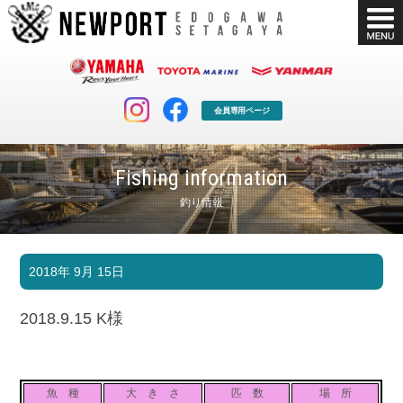
会員専用ページ
Fishing information
釣り情報
マリンクラブ
ボート販売
2018年 9月 15日
マリンライフを堪能したい！
安心・納得のボート選び！
ボート免許
シースタイル
2018.9.15 K様
長年の実績と信頼！
Sea-Style
店舗情報
公式ブログ
Shop Info.
Blog
魚 種
大 き さ
匹 数
場 所