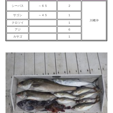
お問い合わせ
会社概要
シーバス
～６５
２
Contact us
Company
サゴシ
～４５
１
川﨑沖
採用情報
リンク集
クロソイ
１
Recruit
Link
アジ
６
カサゴ
１