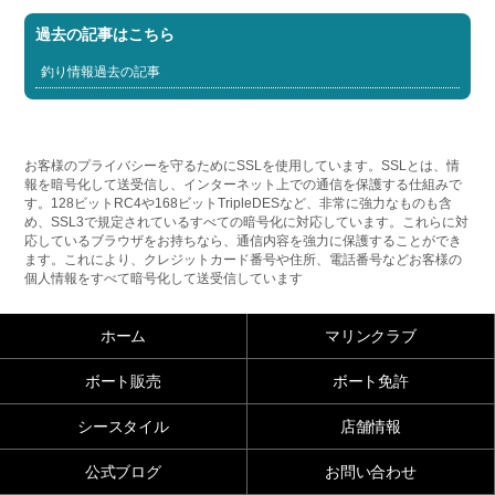
過去の記事はこちら
釣り情報過去の記事
お客様のプライバシーを守るためにSSLを使用しています。SSLとは、情
報を暗号化して送受信し、インターネット上での通信を保護する仕組みで
す。128ビットRC4や168ビットTripleDESなど、非常に強力なものも含
め、SSL3で規定されているすべての暗号化に対応しています。これらに対
応しているブラウザをお持ちなら、通信内容を強力に保護することができ
ます。これにより、クレジットカード番号や住所、電話番号などお客様の
個人情報をすべて暗号化して送受信しています
ホーム
マリンクラブ
ボート販売
ボート免許
シースタイル
店舗情報
公式ブログ
お問い合わせ