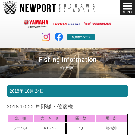
会員専用ページ
Fishing information
釣り情報
マリンクラブ
ボート販売
2018年 10月 24日
マリンライフを堪能したい！
安心・納得のボート選び！
ボート免許
シースタイル
2018.10.22 草野様・佐藤様
長年の実績と信頼！
Sea-Style
魚 種
大 き さ
匹 数
場 所
店舗情報
公式ブログ
シーバス
40～63
船橋沖
40
Shop Info.
Blog