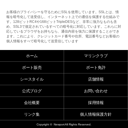
お客様のプライバシーを守るためにSSLを使用しています。SSLとは、情
報を暗号化して送受信し、インターネット上での通信を保護する仕組みで
す。128ビットRC4や168ビットTripleDESなど、非常に強力なものも含
め、SSL3で規定されているすべての暗号化に対応しています。これらに対
応しているブラウザをお持ちなら、通信内容を強力に保護することができ
ます。これにより、クレジットカード番号や住所、電話番号などお客様の
個人情報をすべて暗号化して送受信しています
ホーム
マリンクラブ
ボート販売
ボート免許
シースタイル
店舗情報
公式ブログ
お問い合わせ
会社概要
採用情報
リンク集
個人情報保護方針
Copyright © Newport All Rights Reserved.