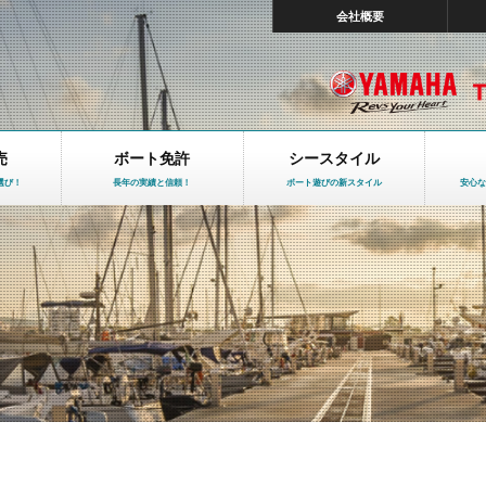
会社概要
売
ボート免許
シースタイル
選び！
長年の実績と信頼！
ボート遊びの新スタイル
安心な