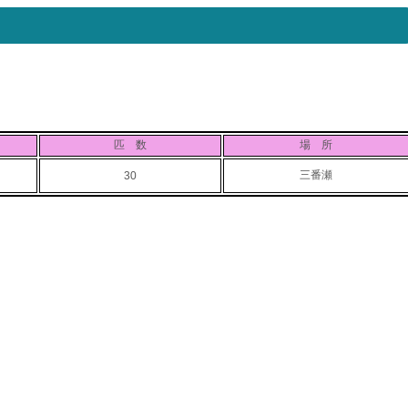
匹 数
場 所
三番瀬
30