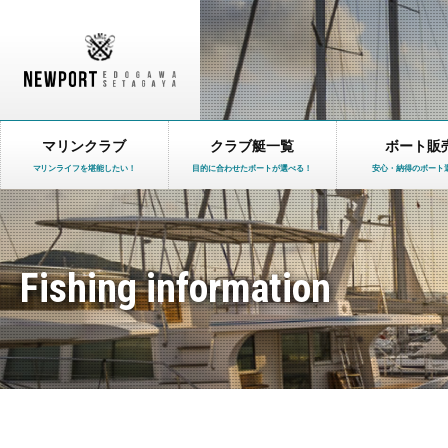
マリンクラブ
クラブ艇一覧
ボート販
マリンライフを堪能したい！
目的に合わせたボートが選べる！
安心・納得のボート
Fishing information