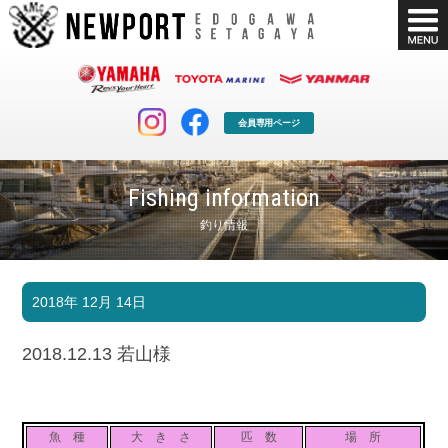
会員専用ページ
Fishing information
釣り情報
マリンクラブ
ボート販売
2018年 12月 14日
マリンライフを堪能したい！
安心・納得のボート選び！
ボート免許
シースタイル
2018.12.13 若山様
長年の実績と信頼！
Sea-Style
店舗情報
公式ブログ
Shop Info.
Blog
魚 種
大 き さ
匹 数
場 所