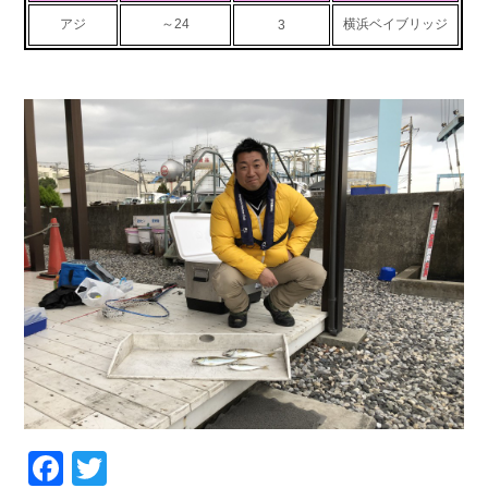
お問い合わせ
会社概要
アジ
～24
横浜ベイブリッジ
3
Contact us
Company
採用情報
リンク集
Recruit
Link
Facebook
Twitter