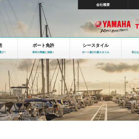
会社概要
売
ボート免許
シースタイル
選び！
長年の実績と信頼！
ボート遊びの新スタイル
安心な