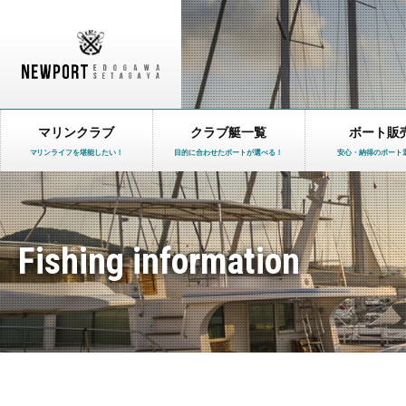
マリンクラブ
クラブ艇一覧
ボート販
マリンライフを堪能したい！
目的に合わせたボートが選べる！
安心・納得のボート
Fishing information