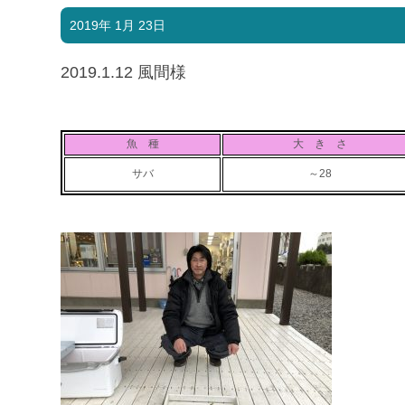
2019年 1月 23日
2019.1.12 風間様
魚 種
大 き さ
サバ
～28