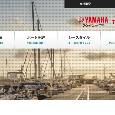
会社概要
売
ボート免許
シースタイル
選び！
長年の実績と信頼！
ボート遊びの新スタイル
安心な