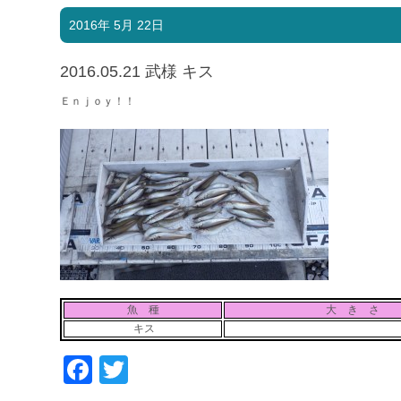
2016年 5月 22日
2016.05.21 武様 キス
Ｅｎｊｏｙ！！
魚 種
大 き さ
キス
Facebook
Twitter