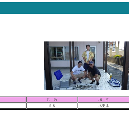
匹 数
場 所
５８
木更津