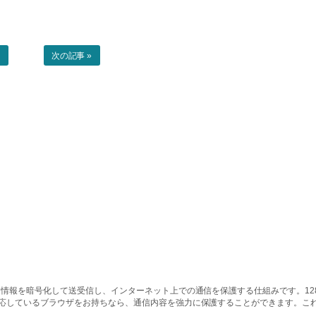
事
次の記事 »
情報を暗号化して送受信し、インターネット上での通信を保護する仕組みです。128ビッ
対応しているブラウザをお持ちなら、通信内容を強力に保護することができます。こ