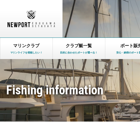
マリンクラブ
クラブ艇一覧
ボート販
マリンライフを堪能したい！
目的に合わせたボートが選べる！
安心・納得のボート
Fishing information