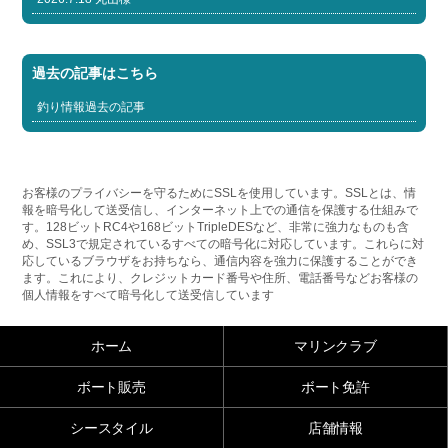
過去の記事はこちら
釣り情報過去の記事
お客様のプライバシーを守るためにSSLを使用しています。SSLとは、情
報を暗号化して送受信し、インターネット上での通信を保護する仕組みで
す。128ビットRC4や168ビットTripleDESなど、非常に強力なものも含
め、SSL3で規定されているすべての暗号化に対応しています。これらに対
応しているブラウザをお持ちなら、通信内容を強力に保護することができ
ます。これにより、クレジットカード番号や住所、電話番号などお客様の
個人情報をすべて暗号化して送受信しています
ホーム
マリンクラブ
ボート販売
ボート免許
シースタイル
店舗情報