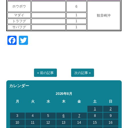
お問い合わせ
会社概要
ホウボウ
6
Contact us
Company
マダイ
1
観音崎沖
トラフグ
1
採用情報
リンク集
サバフグ
1
Recruit
Link
Facebook
Twitter
« 前の記事
次の記事 »
カレンダー
2026年8月
月
火
水
木
金
土
日
1
2
3
4
5
6
7
8
9
10
11
12
13
14
15
16