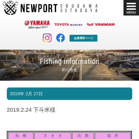
会員専用ページ
Fishing information
釣り情報
マリンクラブ
ボート販売
2019年 2月 27日
マリンライフを堪能したい！
安心・納得のボート選び！
ボート免許
シースタイル
2019.2.24 下斗米様
長年の実績と信頼！
Sea-Style
店舗情報
公式ブログ
Shop Info.
Blog
魚 種
大 き さ
匹 数
場 所