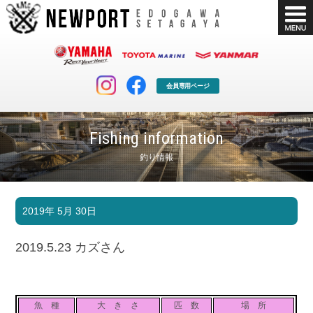
会員専用ページ
Fishing information
釣り情報
マリンクラブ
ボート販売
2019年 5月 30日
マリンライフを堪能したい！
安心・納得のボート選び！
ボート免許
シースタイル
2019.5.23 カズさん
長年の実績と信頼！
Sea-Style
店舗情報
公式ブログ
Shop Info.
Blog
魚 種
大 き さ
匹 数
場 所