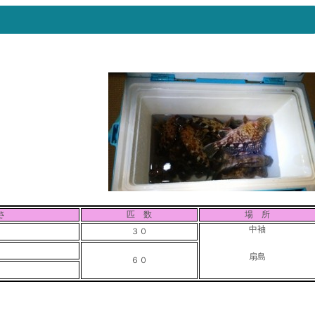
さ
匹 数
場 所
中袖
３０
扇島
６０