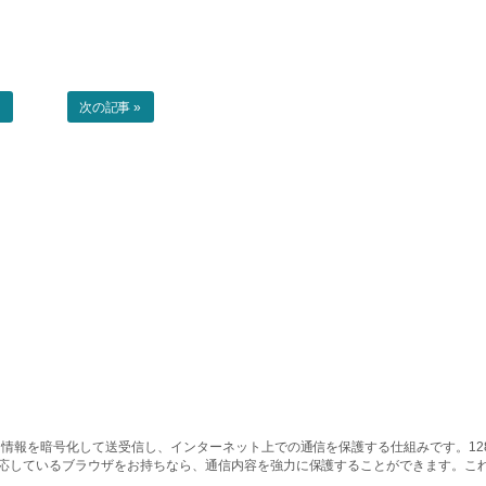
事
次の記事 »
情報を暗号化して送受信し、インターネット上での通信を保護する仕組みです。128ビッ
対応しているブラウザをお持ちなら、通信内容を強力に保護することができます。こ