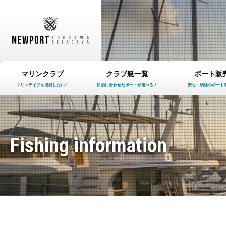
マリンクラブ
クラブ艇一覧
ボート販
マリンライフを堪能したい！
目的に合わせたボートが選べる！
安心・納得のボート
Fishing information