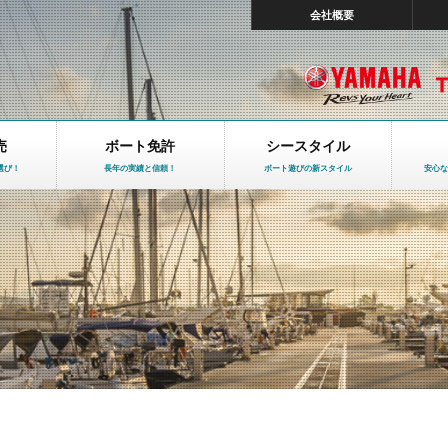
会社概要
売
ボート免許
シースタイル
選び！
長年の実績と信頼！
ボート遊びの新スタイル
安心な