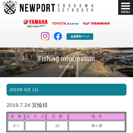
会員専用ページ
Fishing information
釣り情報
マリンクラブ
ボート販売
2019年 8月 1日
マリンライフを堪能したい！
安心・納得のボート選び！
ボート免許
シースタイル
2019.7.24 箕輪様
長年の実績と信頼！
Sea-Style
魚 種
大 き さ
匹 数
場 所
店舗情報
公式ブログ
タコ
袖ヶ浦
15
Shop Info.
Blog