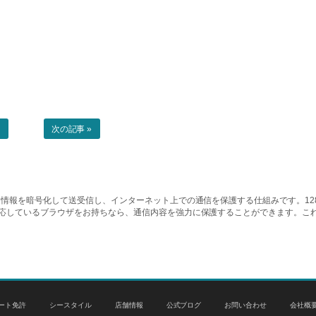
事
次の記事 »
情報を暗号化して送受信し、インターネット上での通信を保護する仕組みです。128ビッ
対応しているブラウザをお持ちなら、通信内容を強力に保護することができます。こ
ート免許
シースタイル
店舗情報
公式ブログ
お問い合わせ
会社概