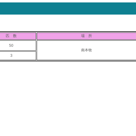
匹 数
場 所
50
南本牧
3