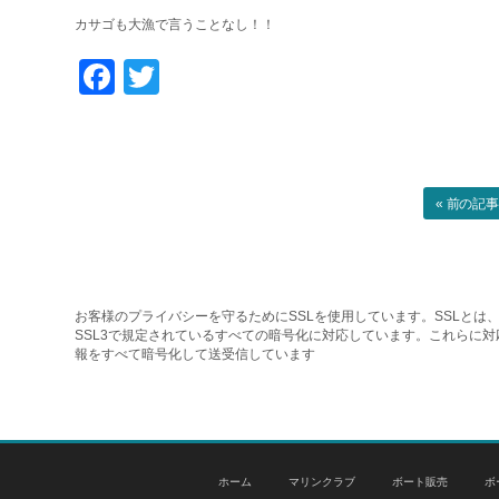
カサゴも大漁で言うことなし！！
Facebook
Twitter
« 前の記
お客様のプライバシーを守るためにSSLを使用しています。SSLとは、
SSL3で規定されているすべての暗号化に対応しています。これらに
報をすべて暗号化して送受信しています
ホーム
マリンクラブ
ボート販売
ボ