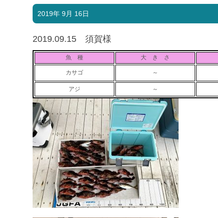
2019年 9月 16日
2019.09.15 須賀様
魚 種
大 き さ
カサゴ
～
アジ
～