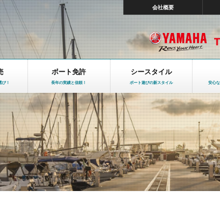
会社概要
売
ボート免許
シースタイル
選び！
長年の実績と信頼！
ボート遊びの新スタイル
安心な