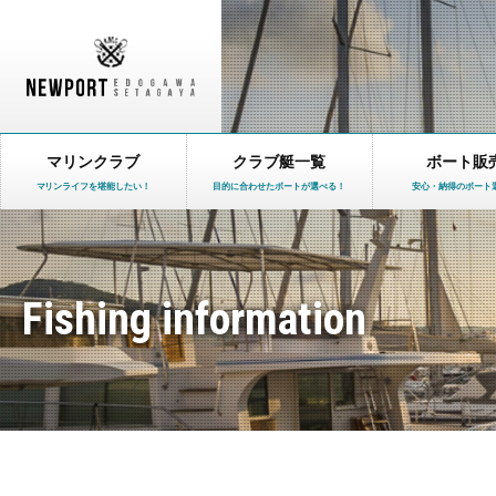
マリンクラブ
クラブ艇一覧
ボート販
マリンライフを堪能したい！
目的に合わせたボートが選べる！
安心・納得のボート
Fishing information