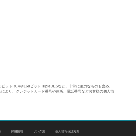
トRC4や168ビットTripleDESなど、非常に強力なものも含め、
れにより、クレジットカード番号や住所、電話番号などお客様の個人情
要
採用情報
リンク集
個人情報保護方針