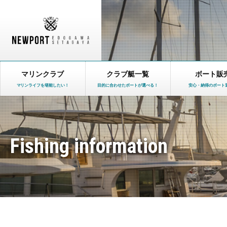
マリンクラブ
クラブ艇一覧
ボート販
マリンライフを堪能したい！
目的に合わせたボートが選べる！
安心・納得のボート
Fishing information