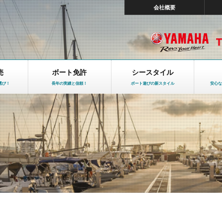
会社概要
売
ボート免許
シースタイル
選び！
長年の実績と信頼！
ボート遊びの新スタイル
安心な