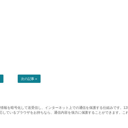
事
次の記事 »
情報を暗号化して送受信し、インターネット上での通信を保護する仕組みです。128ビッ
対応しているブラウザをお持ちなら、通信内容を強力に保護することができます。こ