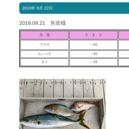
2019年 9月 22日
2019.09.21 矢吹様
魚 種
大 き さ
ワラサ
～60
カンパチ
～40
タイ
～28