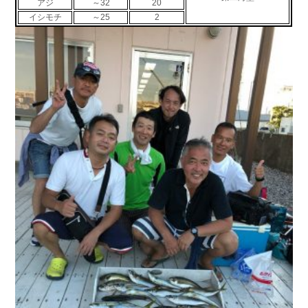
アジ
～32
20
お問い合わせ
会社概要
イシモチ
～25
2
Contact us
Company
採用情報
リンク集
Recruit
Link