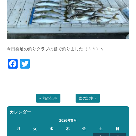
今日発足の釣りクラブの皆で釣りました（＾＾）ｖ
Facebook
Twitter
« 前の記事
次の記事 »
カレンダー
2026年8月
月
火
水
木
金
土
日