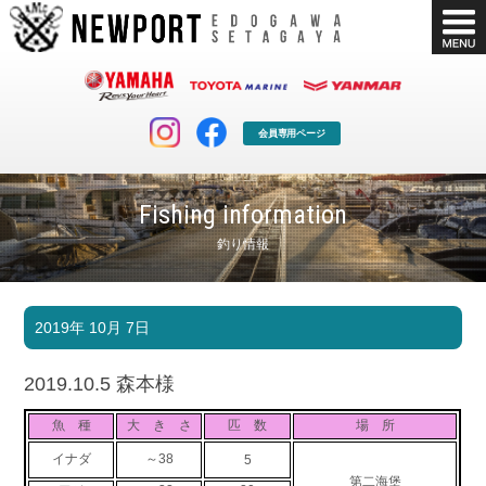
会員専用ページ
Fishing information
釣り情報
マリンクラブ
ボート販売
2019年 10月 7日
マリンライフを堪能したい！
安心・納得のボート選び！
ボート免許
シースタイル
2019.10.5 森本様
長年の実績と信頼！
Sea-Style
魚 種
大 き さ
匹 数
場 所
店舗情報
公式ブログ
イナダ
～38
5
Shop Info.
Blog
第二海堡