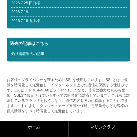
2026.7.25 田口様
2026.7.19
2026.7.18 丸山様
過去の記事はこちら
釣り情報過去の記事
お客様のプライバシーを守るためにSSLを使用しています。SSLとは、情
報を暗号化して送受信し、インターネット上での通信を保護する仕組みで
す。128ビットRC4や168ビットTripleDESなど、非常に強力なものも含
め、SSL3で規定されているすべての暗号化に対応しています。これらに対
応しているブラウザをお持ちなら、通信内容を強力に保護することができ
ます。これにより、クレジットカード番号や住所、電話番号などお客様の
個人情報をすべて暗号化して送受信しています
ホーム
マリンクラブ