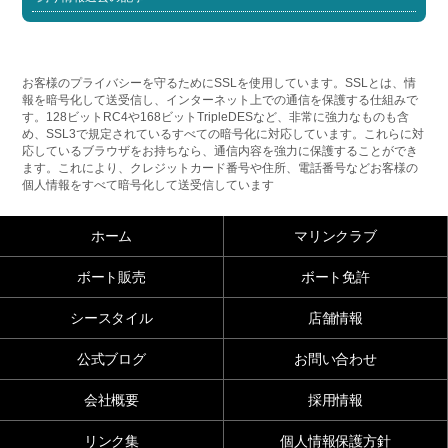
お客様のプライバシーを守るためにSSLを使用しています。SSLとは、情
報を暗号化して送受信し、インターネット上での通信を保護する仕組みで
す。128ビットRC4や168ビットTripleDESなど、非常に強力なものも含
め、SSL3で規定されているすべての暗号化に対応しています。これらに対
応しているブラウザをお持ちなら、通信内容を強力に保護することができ
ます。これにより、クレジットカード番号や住所、電話番号などお客様の
個人情報をすべて暗号化して送受信しています
ホーム
マリンクラブ
ボート販売
ボート免許
シースタイル
店舗情報
公式ブログ
お問い合わせ
会社概要
採用情報
リンク集
個人情報保護方針