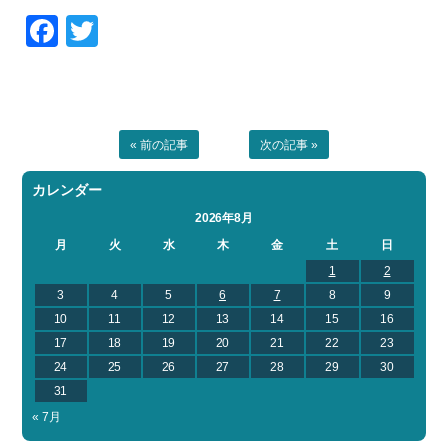
Facebook
Twitter
お問い合わせ
会社概要
Contact us
Company
採用情報
リンク集
Recruit
Link
« 前の記事
次の記事 »
カレンダー
2026年8月
月
火
水
木
金
土
日
1
2
3
4
5
6
7
8
9
10
11
12
13
14
15
16
17
18
19
20
21
22
23
24
25
26
27
28
29
30
31
« 7月