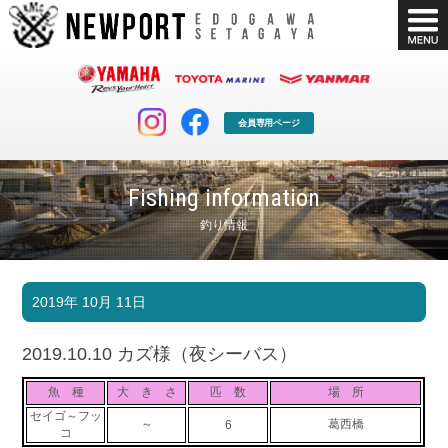
会員専用ページ
Fishing information
釣り情報
マリンクラブ
ボート販売
2019年 10月 11日
マリンライフを堪能したい！
安心・納得のボート選び！
ボート免許
シースタイル
2019.10.10 カズ様（夜シーバス）
長年の実績と信頼！
Sea-Style
魚 種
大 き さ
匹 数
場 所
店舗情報
公式ブログ
セイゴ～フッ
～
葛西橋
6
Shop Info.
Blog
コ