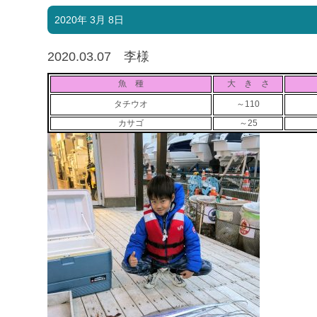
2020年 3月 8日
2020.03.07 李様
魚 種
大 き さ
タチウオ
～110
カサゴ
～25