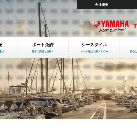
会社概要
売
ボート免許
シースタイル
選び！
長年の実績と信頼！
ボート遊びの新スタイル
安心な