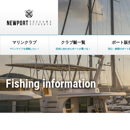
マリンクラブ
クラブ艇一覧
ボート販
マリンライフを堪能したい！
目的に合わせたボートが選べる！
安心・納得のボート
Fishing information