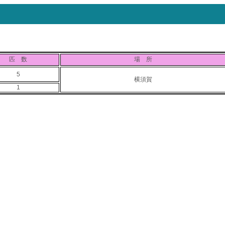
匹 数
場 所
5
横須賀
1