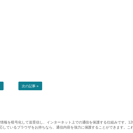
事
次の記事 »
情報を暗号化して送受信し、インターネット上での通信を保護する仕組みです。128ビッ
対応しているブラウザをお持ちなら、通信内容を強力に保護することができます。こ