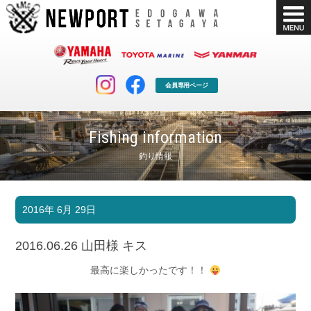
会員専用ページ
Fishing information
釣り情報
マリンクラブ
ボート販売
2016年 6月 29日
マリンライフを堪能したい！
安心・納得のボート選び！
ボート免許
シースタイル
2016.06.26 山田様 キス
長年の実績と信頼！
Sea-Style
最高に楽しかったです！！
店舗情報
公式ブログ
Shop Info.
Blog