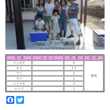
お問い合わせ
会社概要
Contact us
Company
採用情報
リンク集
Recruit
Link
魚 種
大 き さ
匹 数
場 所
イシモチ
６
キス
４５
アジ
３
盤洲
サメ
２
ヒイラギ
３
ヒトデ
１
Facebook
Twitter