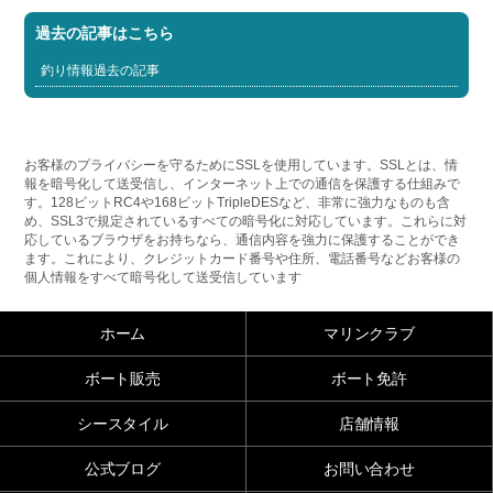
過去の記事はこちら
釣り情報過去の記事
お客様のプライバシーを守るためにSSLを使用しています。SSLとは、情
報を暗号化して送受信し、インターネット上での通信を保護する仕組みで
す。128ビットRC4や168ビットTripleDESなど、非常に強力なものも含
め、SSL3で規定されているすべての暗号化に対応しています。これらに対
応しているブラウザをお持ちなら、通信内容を強力に保護することができ
ます。これにより、クレジットカード番号や住所、電話番号などお客様の
個人情報をすべて暗号化して送受信しています
ホーム
マリンクラブ
ボート販売
ボート免許
シースタイル
店舗情報
公式ブログ
お問い合わせ