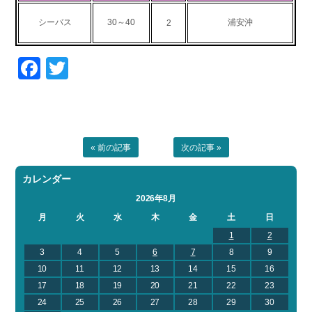
お問い合わせ
会社概要
シーバス
30～40
浦安沖
2
Contact us
Company
採用情報
リンク集
Facebook
Twitter
Recruit
Link
« 前の記事
次の記事 »
カレンダー
2026年8月
月
火
水
木
金
土
日
1
2
3
4
5
6
7
8
9
10
11
12
13
14
15
16
17
18
19
20
21
22
23
24
25
26
27
28
29
30