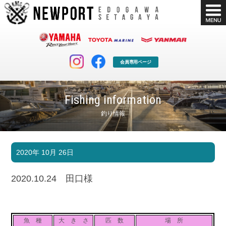
会員専用ページ
Fishing information
釣り情報
マリンクラブ
ボート販売
2020年 10月 26日
マリンライフを堪能したい！
安心・納得のボート選び！
ボート免許
シースタイル
2020.10.24 田口様
長年の実績と信頼！
Sea-Style
店舗情報
公式ブログ
Shop Info.
Blog
魚 種
大 き さ
匹 数
場 所