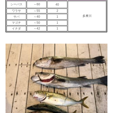
シーバス
～60
40
お問い合わせ
会社概要
Contact us
Company
ワラサ
～55
2
多摩川
サバ
～40
1
採用情報
リンク集
マゴチ
～50
1
Recruit
Link
イナダ
～42
1