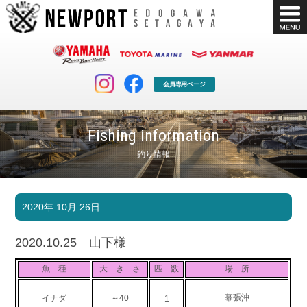
会員専用ページ
Fishing information
釣り情報
マリンクラブ
ボート販売
2020年 10月 26日
マリンライフを堪能したい！
安心・納得のボート選び！
ボート免許
シースタイル
2020.10.25 山下様
長年の実績と信頼！
Sea-Style
魚 種
大 き さ
匹 数
場 所
店舗情報
公式ブログ
Shop Info.
Blog
幕張沖
イナダ
～40
1