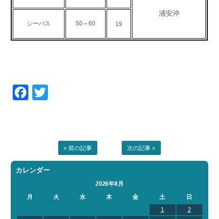
お問い合わせ
会社概要
浦安沖
Contact us
Company
シーバス
50～60
19
採用情報
リンク集
Recruit
Link
Facebook
Twitter
« 前の記事
次の記事 »
カレンダー
2026年8月
月
火
水
木
金
土
日
1
2