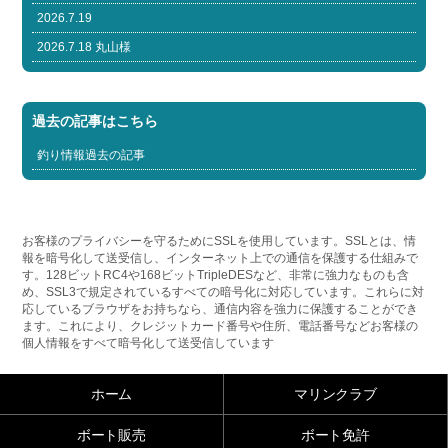
2026.7.19
2026.7.18 丸山様
過去の記事はこちら
釣り情報過去の記事
お客様のプライバシーを守るためにSSLを使用しています。SSLとは、情
報を暗号化して送受信し、インターネット上での通信を保護する仕組みで
す。128ビットRC4や168ビットTripleDESなど、非常に強力なものも含
め、SSL3で規定されているすべての暗号化に対応しています。これらに対
応しているブラウザをお持ちなら、通信内容を強力に保護することができ
ます。これにより、クレジットカード番号や住所、電話番号などお客様の
個人情報をすべて暗号化して送受信しています
ホーム
マリンクラブ
ボート販売
ボート免許