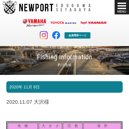
会員専用ページ
Fishing information
釣り情報
マリンクラブ
ボート販売
2020年 11月 8日
マリンライフを堪能したい！
安心・納得のボート選び！
ボート免許
シースタイル
2020.11.07 大沢様
長年の実績と信頼！
Sea-Style
店舗情報
公式ブログ
Shop Info.
Blog
魚 種
大 き さ
匹 数
場 所