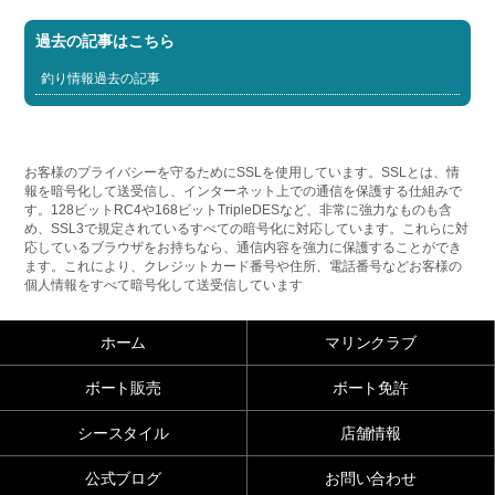
過去の記事はこちら
釣り情報過去の記事
お客様のプライバシーを守るためにSSLを使用しています。SSLとは、情
報を暗号化して送受信し、インターネット上での通信を保護する仕組みで
す。128ビットRC4や168ビットTripleDESなど、非常に強力なものも含
め、SSL3で規定されているすべての暗号化に対応しています。これらに対
応しているブラウザをお持ちなら、通信内容を強力に保護することができ
ます。これにより、クレジットカード番号や住所、電話番号などお客様の
個人情報をすべて暗号化して送受信しています
ホーム
マリンクラブ
ボート販売
ボート免許
シースタイル
店舗情報
公式ブログ
お問い合わせ