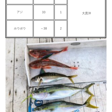
お問い合わせ
会社概要
Contact us
Company
アジ
33
1
大貫沖
採用情報
リンク集
Recruit
Link
ホウボウ
～38
2