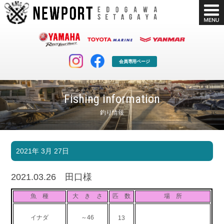
会員専用ページ
Fishing information
釣り情報
マリンクラブ
ボート販売
2021年 3月 27日
マリンライフを堪能したい！
安心・納得のボート選び！
ボート免許
シースタイル
2021.03.26 田口様
長年の実績と信頼！
Sea-Style
魚 種
大 き さ
匹 数
場 所
店舗情報
公式ブログ
Shop Info.
Blog
イナダ
～46
13