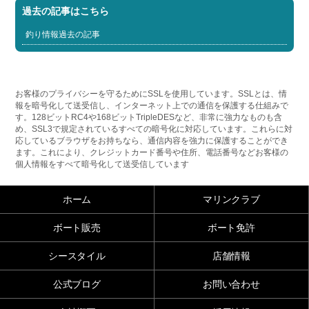
過去の記事はこちら
釣り情報過去の記事
お客様のプライバシーを守るためにSSLを使用しています。SSLとは、情
報を暗号化して送受信し、インターネット上での通信を保護する仕組みで
す。128ビットRC4や168ビットTripleDESなど、非常に強力なものも含
め、SSL3で規定されているすべての暗号化に対応しています。これらに対
応しているブラウザをお持ちなら、通信内容を強力に保護することができ
ます。これにより、クレジットカード番号や住所、電話番号などお客様の
個人情報をすべて暗号化して送受信しています
ホーム
マリンクラブ
ボート販売
ボート免許
シースタイル
店舗情報
公式ブログ
お問い合わせ