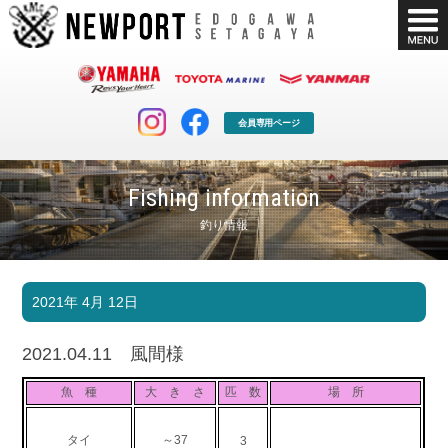
会員専用ページ
Fishing information
釣り情報
マリンクラブ
ボート販売
2021年 4月 12日
マリンライフを堪能したい！
安心・納得のボート選び！
ボート免許
シースタイル
2021.04.11 風間様
長年の実績と信頼！
Sea-Style
魚 種
大 き さ
匹 数
場 所
店舗情報
公式ブログ
Shop Info.
Blog
タイ
～37
3