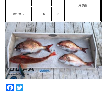
お問い合わせ
会社概要
海堡南
Contact us
Company
ホウボウ
～45
3
採用情報
リンク集
Recruit
Link
Facebook
Twitter