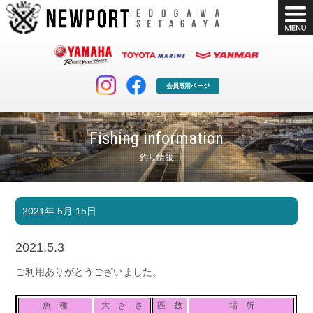
会員専用ページ
Fishing information
釣り情報
マリンクラブ
ボート販売
2021年 5月 15日
マリンライフを堪能したい！
安心・納得のボート選び！
ボート免許
シースタイル
2021.5.3
長年の実績と信頼！
Sea-Style
ご利用ありがとうございました。
店舗情報
公式ブログ
Shop Info.
Blog
魚 種
大 き さ
匹 数
場 所