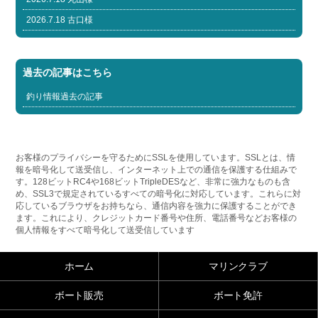
2026.7.18 古口様
過去の記事はこちら
釣り情報過去の記事
お客様のプライバシーを守るためにSSLを使用しています。SSLとは、情
報を暗号化して送受信し、インターネット上での通信を保護する仕組みで
す。128ビットRC4や168ビットTripleDESなど、非常に強力なものも含
め、SSL3で規定されているすべての暗号化に対応しています。これらに対
応しているブラウザをお持ちなら、通信内容を強力に保護することができ
ます。これにより、クレジットカード番号や住所、電話番号などお客様の
個人情報をすべて暗号化して送受信しています
ホーム
マリンクラブ
ボート販売
ボート免許