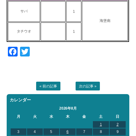
お問い合わせ
会社概要
サバ
1
Contact us
Company
海堡南
採用情報
リンク集
タチウオ
Recruit
Link
1
Facebook
Twitter
« 前の記事
次の記事 »
カレンダー
2026年8月
月
火
水
木
金
土
日
1
2
3
4
5
6
7
8
9