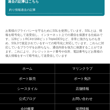
過去の記事はこちら
釣り情報過去の記事
お客様のプライバシーを守るためにSSLを使用しています。SSLとは、情
報を暗号化して送受信し、インターネット上での通信を保護する仕組みで
す。128ビットRC4や168ビットTripleDESなど、非常に強力なものも含
め、SSL3で規定されているすべての暗号化に対応しています。これらに対
応しているブラウザをお持ちなら、通信内容を強力に保護することができ
ます。これにより、クレジットカード番号や住所、電話番号などお客様の
個人情報をすべて暗号化して送受信しています
ホーム
マリンクラブ
ボート販売
ボート免許
シースタイル
店舗情報
公式ブログ
お問い合わせ
会社概要
採用情報