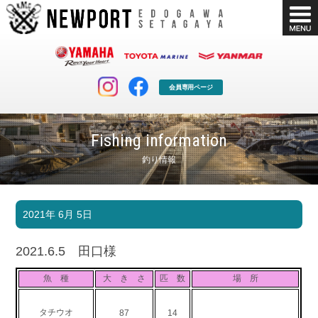
会員専用ページ
Fishing information
釣り情報
マリンクラブ
ボート販売
2021年 6月 5日
マリンライフを堪能したい！
安心・納得のボート選び！
ボート免許
シースタイル
2021.6.5 田口様
長年の実績と信頼！
Sea-Style
魚 種
大 き さ
匹 数
場 所
店舗情報
公式ブログ
Shop Info.
Blog
タチウオ
87
14