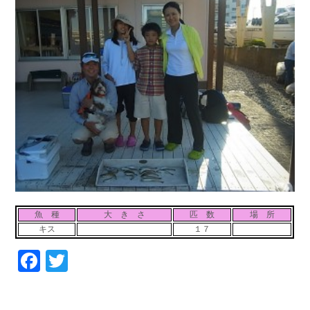
お問い合わせ
会社概要
Contact us
Company
採用情報
リンク集
Recruit
Link
魚 種
大 き さ
匹 数
場 所
キス
１７
Facebook
Twitter