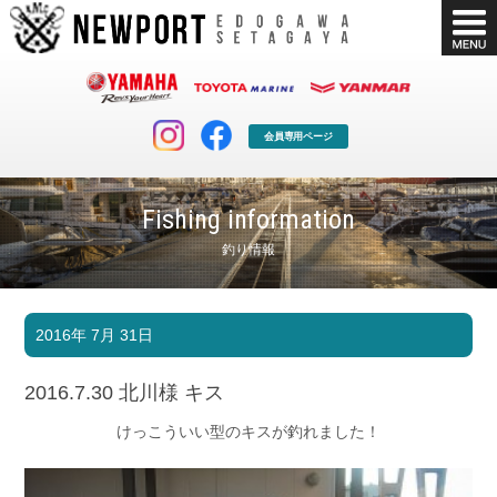
会員専用ページ
Fishing information
釣り情報
マリンクラブ
ボート販売
2016年 7月 31日
マリンライフを堪能したい！
安心・納得のボート選び！
ボート免許
シースタイル
2016.7.30 北川様 キス
長年の実績と信頼！
Sea-Style
けっこういい型のキスが釣れました！
店舗情報
公式ブログ
Shop Info.
Blog