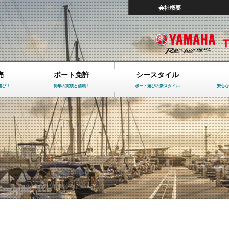
会社概要
売
ボート免許
シースタイル
選び！
長年の実績と信頼！
ボート遊びの新スタイル
安心な