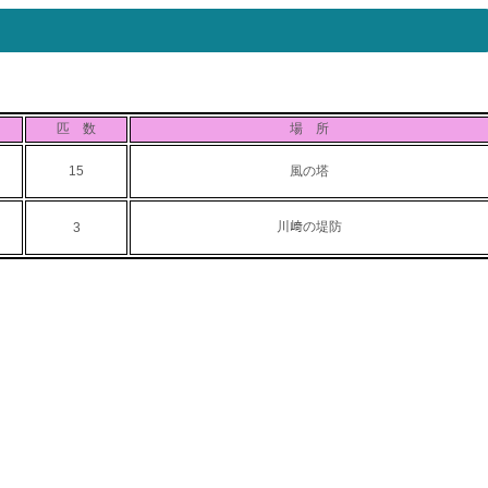
匹 数
場 所
15
風の塔
川﨑の堤防
3