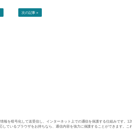
事
次の記事 »
情報を暗号化して送受信し、インターネット上での通信を保護する仕組みです。128ビッ
対応しているブラウザをお持ちなら、通信内容を強力に保護することができます。こ