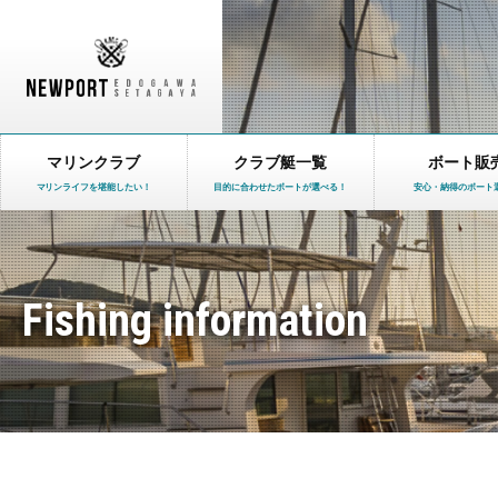
マリンクラブ
クラブ艇一覧
ボート販
マリンライフを堪能したい！
目的に合わせたボートが選べる！
安心・納得のボート
Fishing information