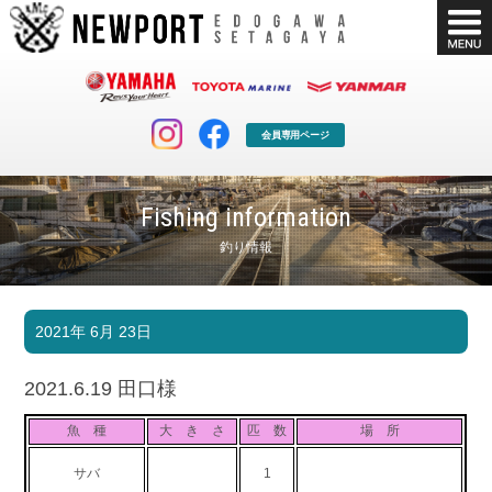
会員専用ページ
Fishing information
釣り情報
マリンクラブ
ボート販売
2021年 6月 23日
マリンライフを堪能したい！
安心・納得のボート選び！
ボート免許
シースタイル
2021.6.19 田口様
長年の実績と信頼！
Sea-Style
魚 種
大 き さ
匹 数
場 所
店舗情報
公式ブログ
Shop Info.
Blog
サバ
1