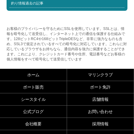
釣り情報過去の記事
お客様のプライバシーを守るためにSSLを使用しています。SSLとは、情
報を暗号化して送受信し、インターネット上での通信を保護する仕組みで
す。128ビットRC4や168ビットTripleDESなど、非常に強力なものも含
め、SSL3で規定されているすべての暗号化に対応しています。これらに対
応しているブラウザをお持ちなら、通信内容を強力に保護することができ
ます。これにより、クレジットカード番号や住所、電話番号などお客様の
個人情報をすべて暗号化して送受信しています
ホーム
マリンクラブ
ボート販売
ボート免許
シースタイル
店舗情報
公式ブログ
お問い合わせ
会社概要
採用情報