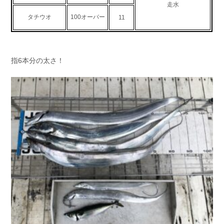
走水
お問い合わせ
会社概要
タチウオ
100オーバー
11
Contact us
Company
採用情報
リンク集
Recruit
Link
指6本分の太さ！