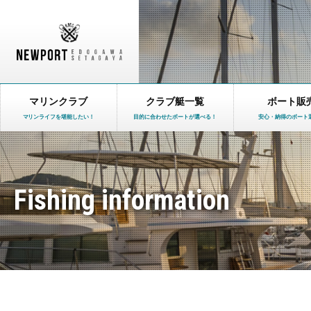
マリンクラブ
クラブ艇一覧
ボート販
マリンライフを堪能したい！
目的に合わせたボートが選べる！
安心・納得のボート
Fishing information