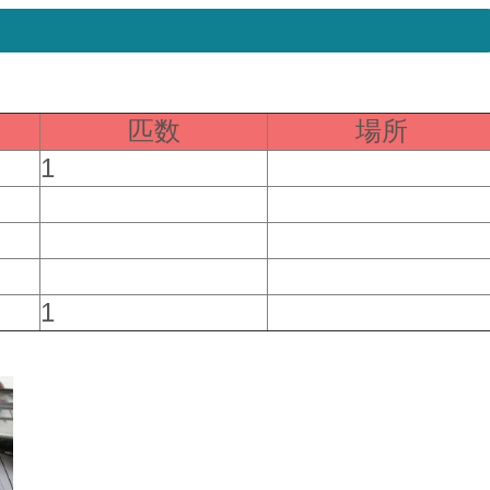
）
匹数
場所
1
1