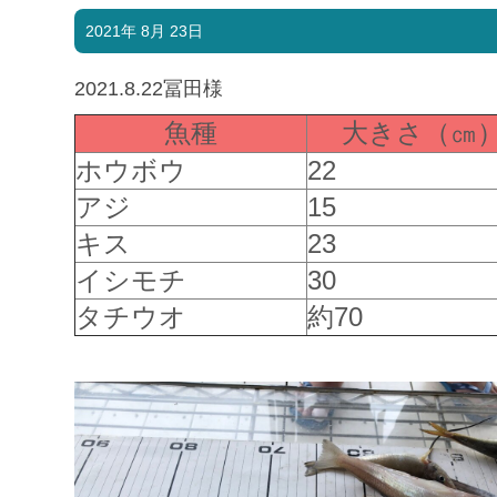
2021年 8月 23日
2021.8.22冨田様
魚種
大きさ（㎝
ホウボウ
22
アジ
15
キス
23
イシモチ
30
タチウオ
約70