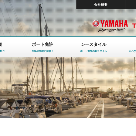
会社概要
売
ボート免許
シースタイル
選び！
長年の実績と信頼！
ボート遊びの新スタイル
安心な