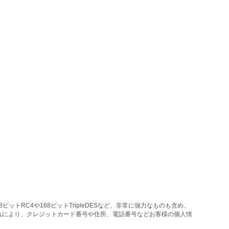
トRC4や168ビットTripleDESなど、非常に強力なものも含め、
れにより、クレジットカード番号や住所、電話番号などお客様の個人情