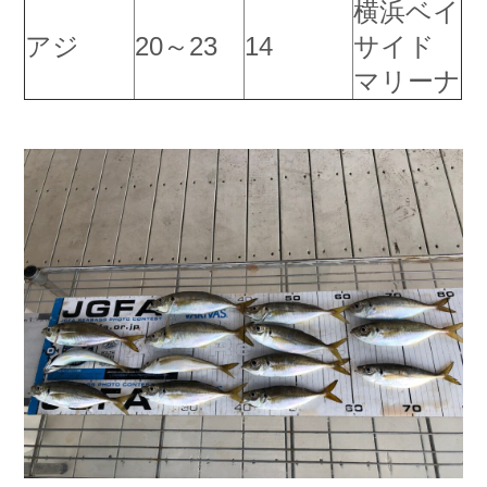
横浜ベイ
お問い合わせ
会社概要
アジ
20～23
14
サイド
Contact us
Company
マリーナ
採用情報
リンク集
Recruit
Link