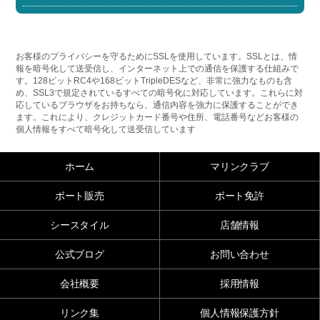
お客様のプライバシーを守るためにSSLを使用しています。SSLとは、情
報を暗号化して送受信し、インターネット上での通信を保護する仕組みで
す。128ビットRC4や168ビットTripleDESなど、非常に強力なものも含
め、SSL3で規定されているすべての暗号化に対応しています。これらに対
応しているブラウザをお持ちなら、通信内容を強力に保護することができ
ます。これにより、クレジットカード番号や住所、電話番号などお客様の
個人情報をすべて暗号化して送受信しています
ホーム
マリンクラブ
ボート販売
ボート免許
シースタイル
店舗情報
公式ブログ
お問い合わせ
会社概要
採用情報
リンク集
個人情報保護方針