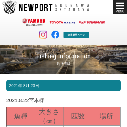
会員専用ページ
Fishing information
釣り情報
マリンクラブ
ボート販売
2021年 8月 23日
マリンライフを堪能したい！
安心・納得のボート選び！
ボート免許
シースタイル
2021.8.22宮本様
長年の実績と信頼！
Sea-Style
大きさ
魚種
匹数
場所
店舗情報
公式ブログ
（㎝）
Shop Info.
Blog