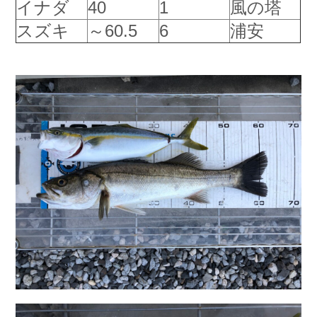
イナダ
40
1
風の塔
お問い合わせ
会社概要
スズキ
～60.5
6
浦安
Contact us
Company
採用情報
リンク集
Recruit
Link