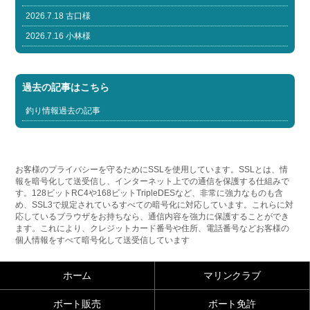
2026.7.18 古口様
2026.7.16 小林様
過去の記事はこちら
釣り情報過去の記事
お客様のプライバシーを守るためにSSLを使用しています。SSLとは、情
報を暗号化して送受信し、インターネット上での通信を保護する仕組みで
す。128ビットRC4や168ビットTripleDESなど、非常に強力なものも含
め、SSL3で規定されているすべての暗号化に対応しています。これらに対
応しているブラウザをお持ちなら、通信内容を強力に保護することができ
ます。これにより、クレジットカード番号や住所、電話番号などお客様の
個人情報をすべて暗号化して送受信しています
ホーム
マリンクラブ
ボート販売
ボート免許