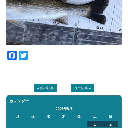
Facebook
Twitter
« 前の記事
次の記事 »
カレンダー
2026年8月
月
火
水
木
金
土
日
1
2