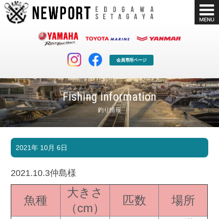
会員専用ページ
Fishing information
釣り情報
マリンクラブ
ボート販売
2021年 10月 6日
マリンライフを堪能したい！
安心・納得のボート選び！
ボート免許
シースタイル
2021.10.3仲島様
長年の実績と信頼！
Sea-Style
大きさ
魚種
匹数
場所
店舗情報
公式ブログ
（cm）
Shop Info.
Blog