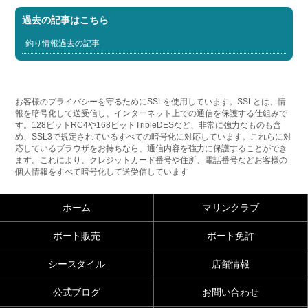
過去の記事はこちら
釣り情報過去の記事
お客様のプライバシーを守るためにSSLを使用しています。SSLとは、情
報を暗号化して送受信し、インターネット上での通信を保護する仕組みで
す。128ビットRC4や168ビットTripleDESなど、非常に強力なものも含
め、SSL3で規定されているすべての暗号化に対応しています。これらに対
応しているブラウザをお持ちなら、通信内容を強力に保護することができ
ます。これにより、クレジットカード番号や住所、電話番号などお客様の
個人情報をすべて暗号化して送受信しています
ホーム
マリンクラブ
ボート販売
ボート免許
シースタイル
店舗情報
公式ブログ
お問い合わせ