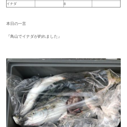
イナダ
8
お問い合わせ
会社概要
Contact us
Company
本日の一言
採用情報
リンク集
Recruit
Link
『鳥山でイナダが釣れました』