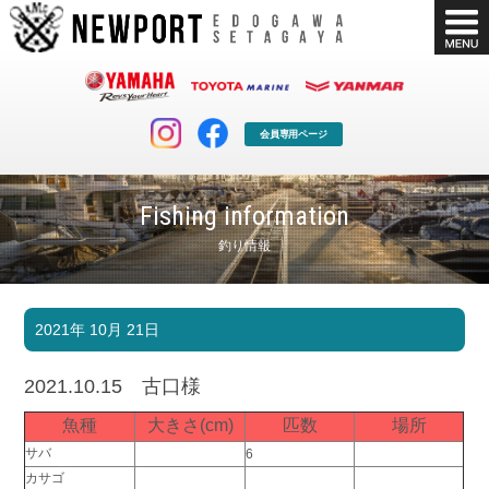
会員専用ページ
Fishing information
釣り情報
マリンクラブ
ボート販売
2021年 10月 21日
マリンライフを堪能したい！
安心・納得のボート選び！
ボート免許
シースタイル
2021.10.15 古口様
長年の実績と信頼！
Sea-Style
魚種
大きさ(cm)
匹数
場所
店舗情報
公式ブログ
サバ
6
Shop Info.
Blog
カサゴ