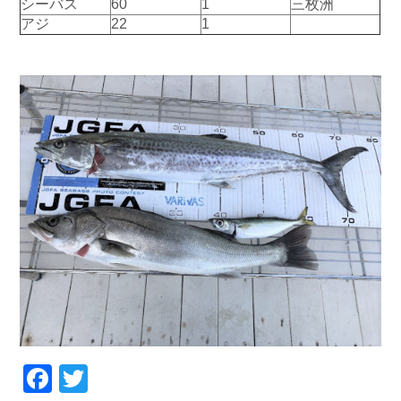
シーバス
60
1
三枚洲
お問い合わせ
会社概要
アジ
22
1
Contact us
Company
採用情報
リンク集
Recruit
Link
Facebook
Twitter