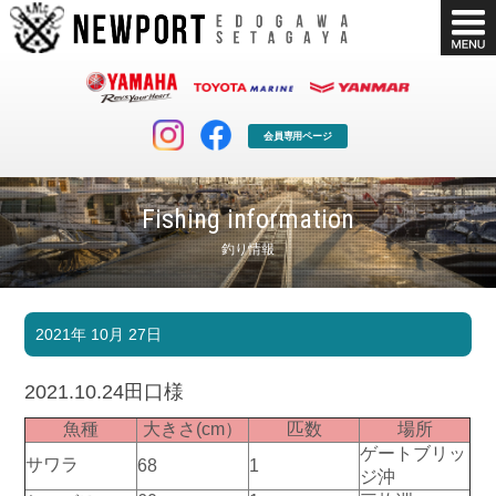
会員専用ページ
Fishing information
釣り情報
マリンクラブ
ボート販売
2021年 10月 27日
マリンライフを堪能したい！
安心・納得のボート選び！
ボート免許
シースタイル
2021.10.24田口様
長年の実績と信頼！
Sea-Style
魚種
大きさ(cm）
匹数
場所
店舗情報
公式ブログ
ゲートブリッ
サワラ
68
1
Shop Info.
Blog
ジ沖