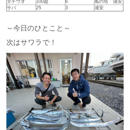
タチウオ
100超
6
風の塔 浦安
お問い合わせ
会社概要
サバ
25
3
浦安
Contact us
Company
採用情報
リンク集
～今日のひとこと～
Recruit
Link
次はサワラで！