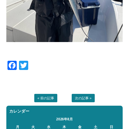
Facebook
Twitter
« 前の記事
次の記事 »
カレンダー
2026年8月
月
火
水
木
金
土
日