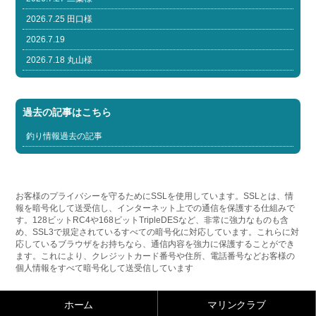
2026.7.25 田口様
2026.7.19
2026.7.18 丸山様
過去の記事はこちら
釣り情報過去の記事
お客様のプライバシーを守るためにSSLを使用しています。SSLとは、情
報を暗号化して送受信し、インターネット上での通信を保護する仕組みで
す。128ビットRC4や168ビットTripleDESなど、非常に強力なものも含
め、SSL3で規定されているすべての暗号化に対応しています。これらに対
応しているブラウザをお持ちなら、通信内容を強力に保護することができ
ます。これにより、クレジットカード番号や住所、電話番号などお客様の
個人情報をすべて暗号化して送受信しています
ホーム
マリンクラブ