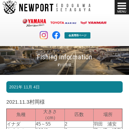
会員専用ページ
Fishing information
釣り情報
マリンクラブ
ボート販売
2021年 11月 4日
マリンライフを堪能したい！
安心・納得のボート選び！
ボート免許
シースタイル
2021.11.3村岡様
長年の実績と信頼！
Sea-Style
大きさ
魚種
匹数
場所
店舗情報
公式ブログ
（cm）
Shop Info.
Blog
イナダ
45～55
2
羽田 浦安